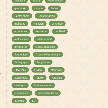
Tangram
lógica
Matemáticas
geometría
ciencia
9años
Sentosphere
Concentración
muñecas
imitación
simbólico
emociones
Kendama
habilidad
motricicidad
adolescencia
blindBoxes
juegoConsciente
JuegoLibre
Crianza-Respetuosa
Pedagogías
Juego-libre
Slow-Play
Grapat
smartoys
l
kamchatka
refugio
Adviento
catálogos
hipersaturación
consumismo
hiperestimulación
cuentos
LIJ