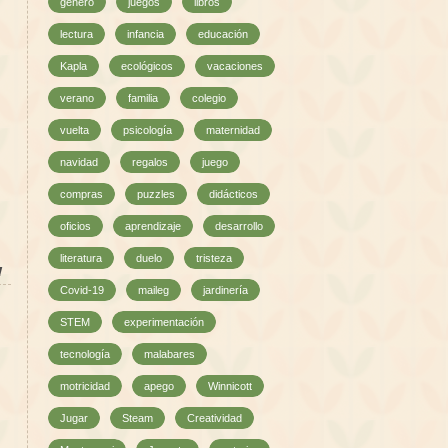
género
juegos
libros
lectura
infancia
educación
Kapla
ecológicos
vacaciones
verano
familia
colegio
vuelta
psicología
maternidad
navidad
regalos
juego
compras
puzzles
didácticos
oficios
aprendizaje
desarrollo
literatura
duelo
tristeza
l
Covid-19
maileg
jardinería
STEM
experimentación
tecnología
malabares
motricidad
apego
Winnicott
Jugar
Steam
Creatividad