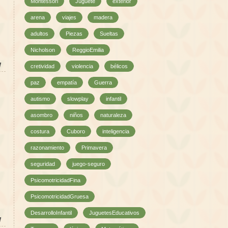
Montessori
Juguete
exterior
arena
viajes
madera
adultos
Piezas
Sueltas
Nicholson
ReggioEmilia
l
cretividad
violencia
bélicos
paz
empatía
Guerra
autismo
slowplay
infantil
asombro
niños
naturaleza
costura
Cuboro
inteligencia
razonamiento
Primavera
seguridad
juego-seguro
PsicomotricidadFina
PsicomotricidadGruesa
DesarrolloInfantil
JuguetesEducativos
l