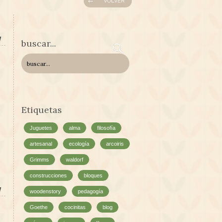
VOLVER
l
buscar...
Etiquetas
Juguetes
alma
filosofía
artesanal
ecología
arcoiris
Grimms
waldorf
construcciones
bloques
l
woodenstory
pedagogía
Goethe
cocinitas
blog