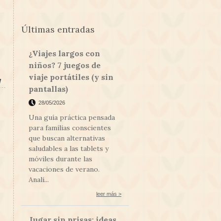
Últimas entradas
¿Viajes largos con
niños? 7 juegos de
viaje portátiles (y sin
l
pantallas)
28/05/2026
Una guía práctica pensada
para familias conscientes
que buscan alternativas
saludables a las tablets y
móviles durante las
vacaciones de verano.
Anali...
leer más >
Jugar sin prisas: ideas