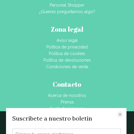
Personal Shopper
¿Quieres preguntarnos algo?
Zona legal
Aviso legal
Política de privacidad
Política de cookies
Política de devoluciones
Condiciones de venta
Contacto
Acerca de nosotros
Prensa
Contacto | Horario
Dónde estamos
Suscríbete a nuestro boletín
Este sitio web almacena datos como cookies para habilitar la funcionalidad
Blog
necesaria del sitio, incluidos análisis y personalización. Puede cambiar su
configuración en cualquier momento o aceptar la configuración