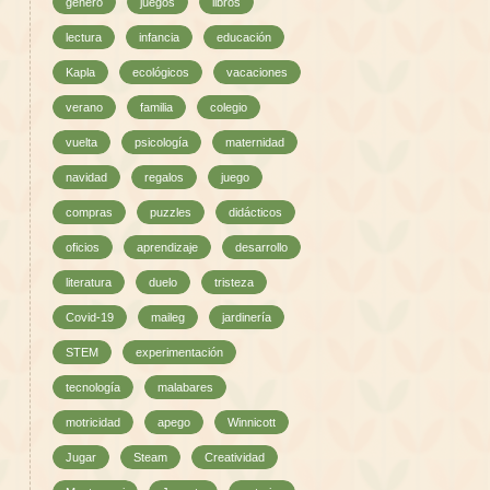
género
juegos
libros
lectura
infancia
educación
Kapla
ecológicos
vacaciones
verano
familia
colegio
vuelta
psicología
maternidad
navidad
regalos
juego
compras
puzzles
didácticos
oficios
aprendizaje
desarrollo
literatura
duelo
tristeza
Covid-19
maileg
jardinería
STEM
experimentación
tecnología
malabares
motricidad
apego
Winnicott
Jugar
Steam
Creatividad