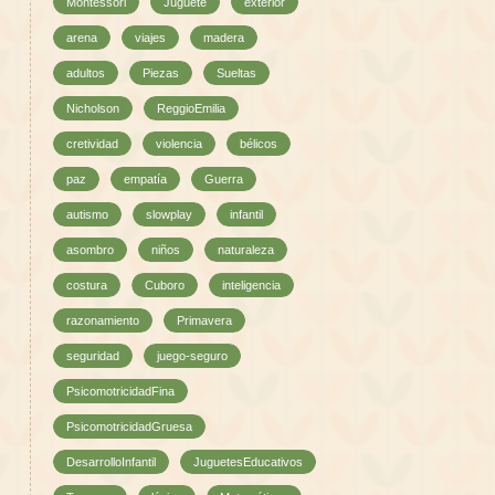
Montessori
Juguete
exterior
arena
viajes
madera
adultos
Piezas
Sueltas
Nicholson
ReggioEmilia
cretividad
violencia
bélicos
paz
empatía
Guerra
autismo
slowplay
infantil
asombro
niños
naturaleza
costura
Cuboro
inteligencia
razonamiento
Primavera
seguridad
juego-seguro
PsicomotricidadFina
PsicomotricidadGruesa
DesarrolloInfantil
JuguetesEducativos