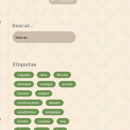
VOLVER
l
buscar...
Etiquetas
Juguetes
alma
filosofía
artesanal
ecología
arcoiris
Grimms
waldorf
construcciones
bloques
woodenstory
pedagogía
l
Goethe
cocinitas
blog