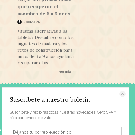
que recuperan el
asombro de 6 a 9 años
27/04/2026
¿Buscas alternativas a las
tablets? Descubre cómo los
juguetes de madera y los
retos de construcción para
niños de 6 a 9 años ayudan a
recuperar el as...
leer más >
Contacto
Suscríbete a nuestro boletín
Acerca de nosotros
Suscríbete y recibirás todas nuestras novedades. Cero SPAM,
Prensa
sólo contenidos de valor.
Contacto | Horario
s
Dónde estamos