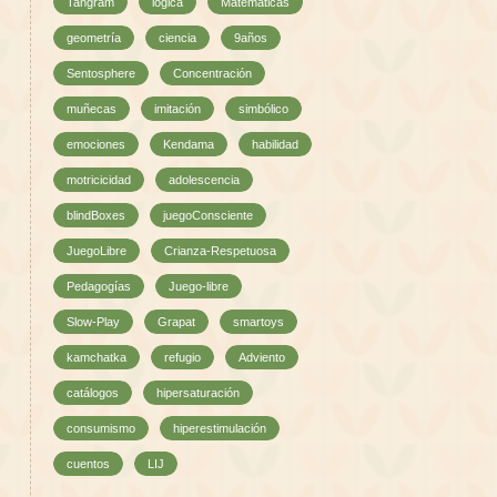
Tangram
lógica
Matemáticas
geometría
ciencia
9años
Sentosphere
Concentración
muñecas
imitación
simbólico
emociones
Kendama
habilidad
motricicidad
adolescencia
blindBoxes
juegoConsciente
JuegoLibre
Crianza-Respetuosa
Pedagogías
Juego-libre
Slow-Play
Grapat
smartoys
kamchatka
refugio
Adviento
catálogos
hipersaturación
consumismo
hiperestimulación
cuentos
LIJ