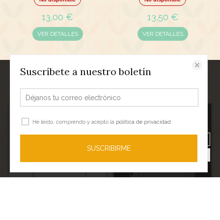
13,00 €
13,50 €
VER DETALLES
VER DETALLES
Suscríbete a nuestro boletín
Este sitio web almacena datos como cookies para habilitar la funcionalidad
necesaria del sitio, incluidos análisis y personalización. Puede cambiar su
configuración en cualquier momento o aceptar la configuración
predeterminada.
política de cookies
He leído, comprendo y acepto la
política de privacidad
Configurar cookies
Rechazar todas las cookies
SUSCRIBIRME
Aceptar todas las cookies
Buenas noches a todos
Toc Toc ¿Quién es? Abre la puerta
No disponible
Disponible