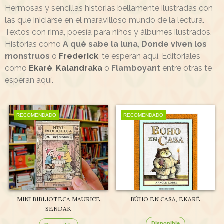
Hermosas y sencillas historias bellamente ilustradas con
las que iniciarse en el maravilloso mundo de la lectura.
Textos con rima, poesía para niños y álbumes ilustrados.
Historias como
A qué sabe la luna
,
Donde viven los
monstruos
o
Frederick
, te esperan aquí. Editoriales
como
Ekaré
,
Kalandraka
o
Flamboyant
entre otras te
esperan aquí.
RECOMENDADO
RECOMENDADO
MINI BIBLIOTECA MAURICE
BÚHO EN CASA, EKARÉ
SENDAK
Disponible