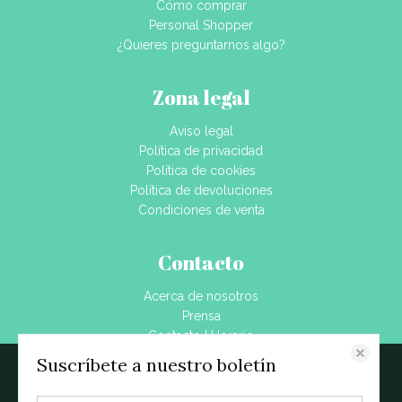
Cómo comprar
Personal Shopper
¿Quieres preguntarnos algo?
Zona legal
Aviso legal
Política de privacidad
Política de cookies
Política de devoluciones
Condiciones de venta
Contacto
Acerca de nosotros
Prensa
Contacto | Horario
Dónde estamos
Suscríbete a nuestro boletín
Este sitio web almacena datos como cookies para habilitar la funcionalidad
Blog
necesaria del sitio, incluidos análisis y personalización. Puede cambiar su
configuración en cualquier momento o aceptar la configuración