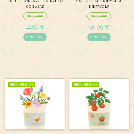
ESPEJO CÓNCAVO - CONVEXO
EXPERT PACK KIDYELEC
CON ASAS
KIDYWOLF
Disponible
Disponible
12,90 €
50,99 €
COMPRAR
COMPRAR
RECOMENDADO
RECOMENDADO