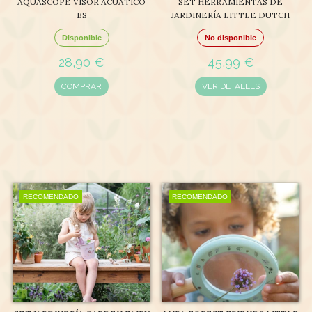
AQUASCOPE VISOR ACUÁTICO
SET HERRAMIENTAS DE
BS
JARDINERÍA LITTLE DUTCH
Disponible
No disponible
28,90 €
45,99 €
COMPRAR
VER DETALLES
RECOMENDADO
RECOMENDADO