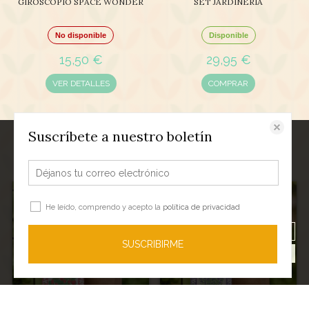
GIROSCOPIO SPACE WONDER
SET JARDINERÍA
No disponible
Disponible
15,50 €
29,95 €
VER DETALLES
COMPRAR
Suscríbete a nuestro boletín
Este sitio web almacena datos como cookies para habilitar la funcionalidad
necesaria del sitio, incluidos análisis y personalización. Puede cambiar su
configuración en cualquier momento o aceptar la configuración
predeterminada.
política de cookies
RECOMENDADO
RECOMENDADO
He leído, comprendo y acepto la
política de privacidad
Configurar cookies
Rechazar todas las cookies
SUSCRIBIRME
Aceptar todas las cookies