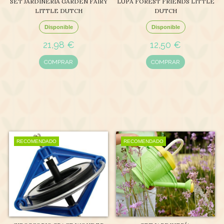
SET JARDINERÍA GARDEN FAIRY
LUPA FOREST FRIENDS LITTLE
LITTLE DUTCH
DUTCH
Disponible
Disponible
21,98 €
12,50 €
COMPRAR
COMPRAR
RECOMENDADO
RECOMENDADO