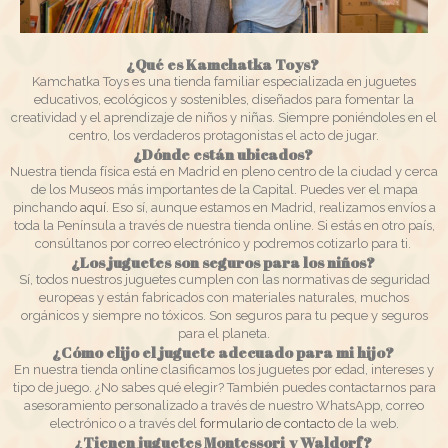
¿Qué es Kamchatka Toys?
Kamchatka Toys es una tienda familiar especializada en juguetes
educativos, ecológicos y sostenibles, diseñados para fomentar la
creatividad y el aprendizaje de niños y niñas. Siempre poniéndoles en el
centro, los verdaderos protagonistas el acto de jugar.
¿Dónde están ubicados?
Nuestra tienda física está en Madrid en pleno centro de la ciudad y cerca
de los Museos más importantes de la Capital. Puedes ver el mapa
pinchando
aquí
. Eso sí, aunque estamos en Madrid, realizamos envíos a
toda la Península a través de nuestra tienda online. Si estás en otro país,
consúltanos por correo electrónico y podremos cotizarlo para ti.
¿Los juguetes son seguros para los niños?
Sí, todos nuestros juguetes cumplen con las normativas de seguridad
europeas y están fabricados con materiales naturales, muchos
orgánicos y siempre no tóxicos. Son seguros para tu peque y seguros
para el planeta.
¿Cómo elijo el juguete adecuado para mi hijo?
En nuestra tienda online clasificamos los juguetes por edad, intereses y
tipo de juego. ¿No sabes qué elegir? También puedes contactarnos para
asesoramiento personalizado a través de nuestro WhatsApp, correo
electrónico o a través del
formulario de contacto
de la web.
¿Tienen juguetes Montessori y Waldorf?