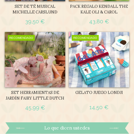
SET DE TÉ MUSICAL
PACK REGALO KENDALL THE
MICHELLE CARSLUND
KALE OLI & CAROL
39,50 €
43,80 €
RECOMENDADO
RECOMENDADO
SET HERRAMIENTAS DE
GELATO JUEGO LONDJI
JARDÍN FAIRY LITTLE DUTCH
14,50 €
45,99 €
Lo que dicen ustedes