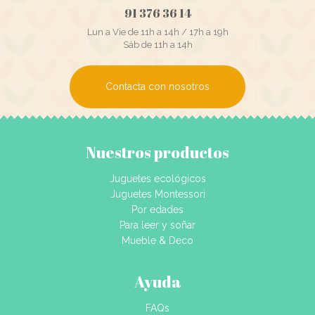
91 376 36 14
Lun a Vie de 11h a 14h / 17h a 19h
Sáb de 11h a 14h
Contacta con nosotros
Nuestros productos
Juguetes ecológicos
Juguetes Montessori
Por edades
Para leer y soñar
Mueble & Deco
Ayuda
FAQs