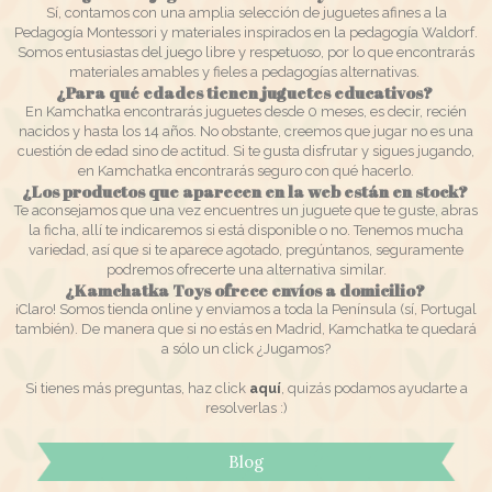
Sí, contamos con una amplia selección de juguetes afines a la
Pedagogía Montessori y materiales inspirados en la pedagogía Waldorf.
Somos entusiastas del juego libre y respetuoso, por lo que encontrarás
materiales amables y fieles a pedagogías alternativas.
¿Para qué edades tienen juguetes educativos?
En Kamchatka encontrarás juguetes desde 0 meses, es decir, recién
nacidos y hasta los 14 años. No obstante, creemos que jugar no es una
cuestión de edad sino de actitud. Si te gusta disfrutar y sigues jugando,
en Kamchatka encontrarás seguro con qué hacerlo.
¿Los productos que aparecen en la web están en stock?
Te aconsejamos que una vez encuentres un juguete que te guste, abras
la ficha, allí te indicaremos si está disponible o no. Tenemos mucha
variedad, así que si te aparece agotado, pregúntanos, seguramente
podremos ofrecerte una alternativa similar.
¿Kamchatka Toys ofrece envíos a domicilio?
¡Claro! Somos tienda online y enviamos a toda la Península (sí, Portugal
también). De manera que si no estás en Madrid, Kamchatka te quedará
a sólo un click ¿Jugamos?
Si tienes más preguntas, haz click
aquí
, quizás podamos ayudarte a
resolverlas :)
Blog