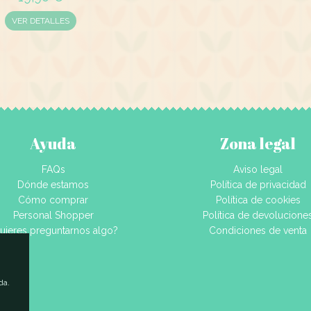
VER DETALLES
Ayuda
Zona legal
FAQs
Aviso legal
Dónde estamos
Política de privacidad
Cómo comprar
Política de cookies
Personal Shopper
Política de devolucione
uieres preguntarnos algo?
Condiciones de venta
da.