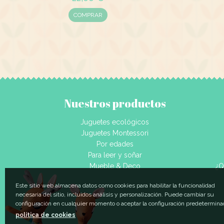
COMPRAR
Nuestros productos
Juguetes ecológicos
Juguetes Montessori
Por edades
Para leer y soñar
Mueble & Deco
¿Q
Este sitio web almacena datos como cookies para habilitar la funcionalidad
necesaria del sitio, incluidos análisis y personalización. Puede cambiar su
configuración en cualquier momento o aceptar la configuración predetermina
política de cookies