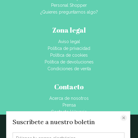
Personal Shopper
¿Quieres preguntarnos algo?
Zona legal
Aviso legal
Política de privacidad
Política de cookies
Política de devoluciones
Condiciones de venta
Contacto
Acerca de nosotros
Prensa
Contacto | Horario
Dónde estamos
Suscríbete a nuestro boletín
Este sitio web almacena datos como cookies para habilitar la funcionalidad
Blog
necesaria del sitio, incluidos análisis y personalización. Puede cambiar su
configuración en cualquier momento o aceptar la configuración