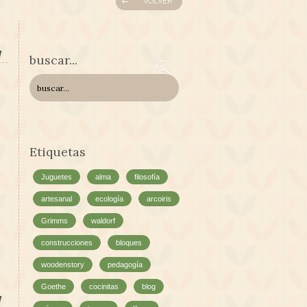
VOLVER
l
buscar...
Etiquetas
Juguetes
alma
filosofía
artesanal
ecología
arcoiris
Grimms
waldorf
construcciones
bloques
woodenstory
pedagogía
Goethe
cocinitas
blog
l