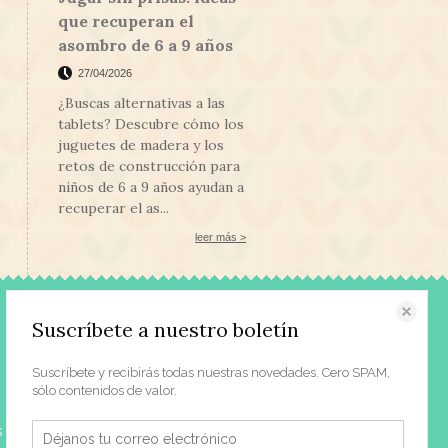
que recuperan el
asombro de 6 a 9 años
27/04/2026
¿Buscas alternativas a las
tablets? Descubre cómo los
juguetes de madera y los
retos de construcción para
niños de 6 a 9 años ayudan a
recuperar el as...
leer más >
Contacto
Suscríbete a nuestro boletín
Acerca de nosotros
Suscríbete y recibirás todas nuestras novedades. Cero SPAM,
Prensa
sólo contenidos de valor.
Contacto | Horario
s
Dónde estamos