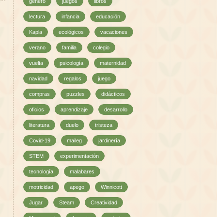
género
juegos
libros
lectura
infancia
educación
Kapla
ecológicos
vacaciones
verano
familia
colegio
vuelta
psicología
maternidad
navidad
regalos
juego
compras
puzzles
didácticos
oficios
aprendizaje
desarrollo
literatura
duelo
tristeza
Covid-19
maileg
jardinería
STEM
experimentación
tecnología
malabares
motricidad
apego
Winnicott
Jugar
Steam
Creatividad