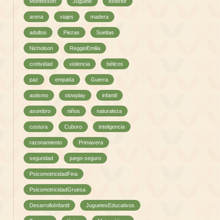
Montessori
Juguete
exterior
arena
viajes
madera
adultos
Piezas
Sueltas
Nicholson
ReggioEmilia
cretividad
violencia
bélicos
paz
empatía
Guerra
autismo
slowplay
infantil
asombro
niños
naturaleza
costura
Cuboro
inteligencia
razonamiento
Primavera
seguridad
juego-seguro
PsicomotricidadFina
PsicomotricidadGruesa
DesarrolloInfantil
JuguetesEducativos