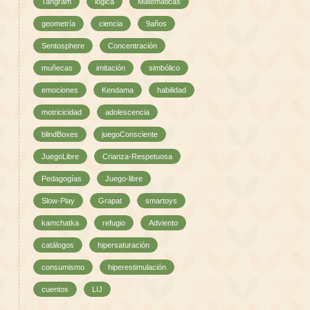
Tangram
lógica
Matemáticas
geometría
ciencia
9años
Sentosphere
Concentración
muñecas
imitación
simbólico
emociones
Kendama
habilidad
motricicidad
adolescencia
blindBoxes
juegoConsciente
JuegoLibre
Crianza-Respetuosa
Pedagogías
Juego-libre
Slow-Play
Grapat
smartoys
kamchatka
refugio
Adviento
catálogos
hipersaturación
consumismo
hiperestimulación
cuentos
LIJ