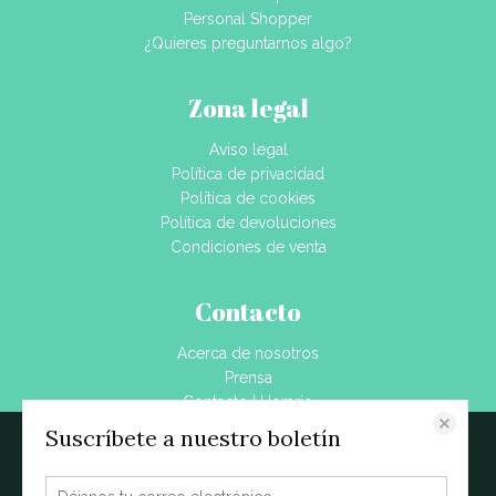
Personal Shopper
¿Quieres preguntarnos algo?
Zona legal
Aviso legal
Política de privacidad
Política de cookies
Política de devoluciones
Condiciones de venta
Contacto
Acerca de nosotros
Prensa
Contacto | Horario
Dónde estamos
Suscríbete a nuestro boletín
Este sitio web almacena datos como cookies para habilitar la funcionalidad
Blog
necesaria del sitio, incluidos análisis y personalización. Puede cambiar su
configuración en cualquier momento o aceptar la configuración