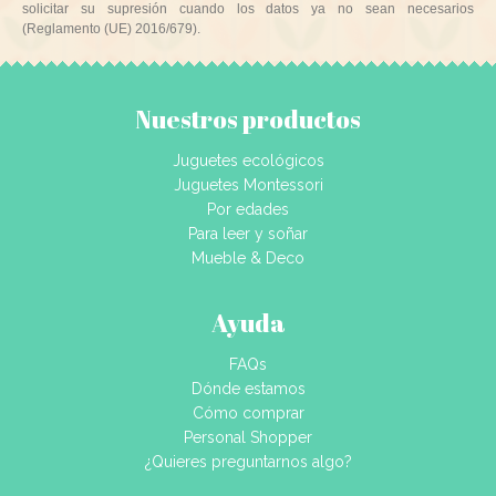
solicitar su supresión cuando los datos ya no sean necesarios
(Reglamento (UE) 2016/679).
Nuestros productos
Juguetes ecológicos
Juguetes Montessori
Por edades
Para leer y soñar
Mueble & Deco
Ayuda
FAQs
Dónde estamos
Cómo comprar
Personal Shopper
¿Quieres preguntarnos algo?