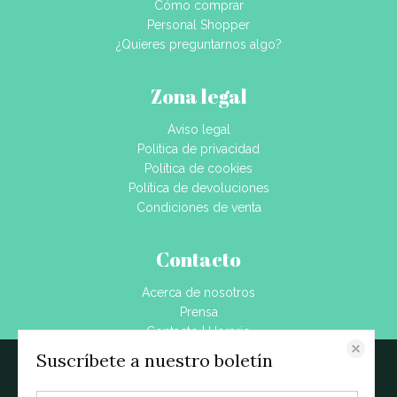
Cómo comprar
Personal Shopper
¿Quieres preguntarnos algo?
Zona legal
Aviso legal
Política de privacidad
Política de cookies
Política de devoluciones
Condiciones de venta
Contacto
Acerca de nosotros
Prensa
Contacto | Horario
Dónde estamos
Suscríbete a nuestro boletín
Este sitio web almacena datos como cookies para habilitar la funcionalidad
Blog
necesaria del sitio, incluidos análisis y personalización. Puede cambiar su
configuración en cualquier momento o aceptar la configuración