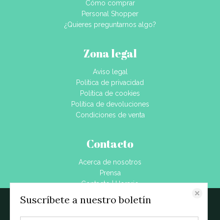
Cómo comprar
Personal Shopper
¿Quieres preguntarnos algo?
Zona legal
Aviso legal
Política de privacidad
Política de cookies
Política de devoluciones
Condiciones de venta
Contacto
Acerca de nosotros
Prensa
Contacto | Horario
Dónde estamos
Suscríbete a nuestro boletín
Este sitio web almacena datos como cookies para habilitar la funcionalidad
Blog
necesaria del sitio, incluidos análisis y personalización. Puede cambiar su
configuración en cualquier momento o aceptar la configuración