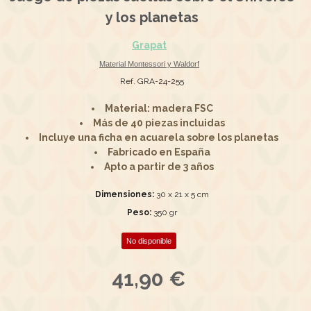
y los planetas
Grapat
Material Montessori y Waldorf
Ref. GRA-24-255
Material: madera FSC
Más de 40 piezas incluidas
Incluye una ficha en acuarela sobre los planetas
Fabricado en España
Apto a partir de 3 años
Dimensiones:
30 x 21 x 5 cm
Peso:
350 gr
No disponible
41,90 €