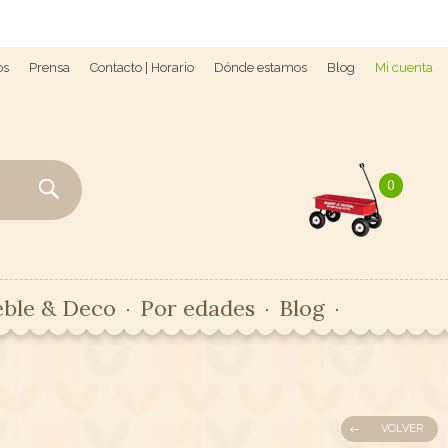
os
Prensa
Contacto | Horario
Dónde estamos
Blog
Mi cuenta
0
ble & Deco
Por edades
Blog
VOLVER