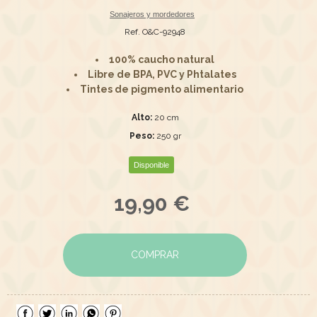
Sonajeros y mordedores
Ref. O&C-92948
100% caucho natural
Libre de BPA, PVC y Phtalates
Tintes de pigmento alimentario
Alto:
20 cm
Peso:
250 gr
Disponible
19,90 €
COMPRAR