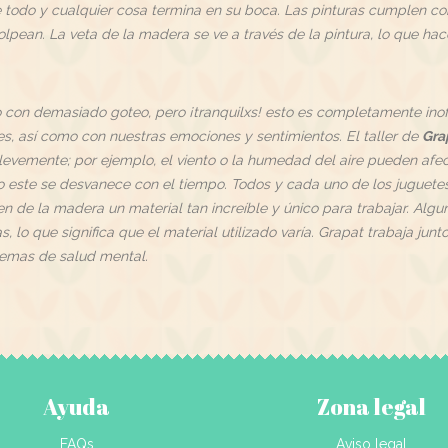
 todo y cualquier cosa termina en su boca. Las pinturas cumplen co
golpean. La veta de la madera se ve a través de la pintura, lo que h
con demasiado goteo, pero ¡tranquilxs! esto es completamente inofe
s, así como con nuestras emociones y sentimientos. El taller de
Gra
levemente; por ejemplo, el viento o la humedad del aire pueden afecta
ero este se desvanece con el tiempo. Todos y cada uno de los juguet
acen de la madera un material tan increíble y único para trabajar. 
 lo que significa que el material utilizado varía. Grapat trabaja ju
lemas de salud mental.
Ayuda
Zona legal
FAQs
Aviso legal