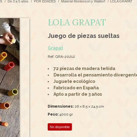
S
/
De 3 a 5 años
/
POR EDADES
/
Material Montessori y Waldorf
/
LOLA GRAPAT
LOLA GRAPAT
Juego de piezas sueltas
Grapat
Ref. GRA-20212
72 piezas de madera teñida
Desarrolla el pensamiento divergent
Juguete ecológico
Fabricado en España
Apto a partir de 3 años
Dimensiones:
26 x 8,5 x 24,5 cm
Peso:
4000 gr
No disponible