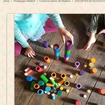
Inicio
/
Pedagogía Waldorf
/
Construcciones de Madera
/
JUGUETES ECOLÓGICO