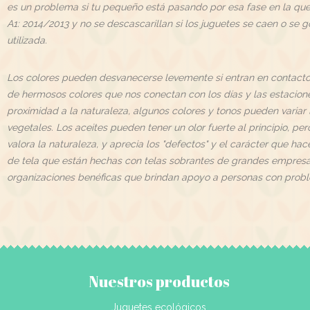
es un problema si tu pequeño está pasando por esa fase en la que
A1: 2014/2013 y no se descascarillan si los juguetes se caen o se 
utilizada.
Los colores pueden desvanecerse levemente si entran en contacto 
de hermosos colores que nos conectan con los días y las estacione
proximidad a la naturaleza, algunos colores y tonos pueden variar 
vegetales. Los aceites pueden tener un olor fuerte al principio, p
valora la naturaleza, y aprecia los "defectos" y el carácter que h
de tela que están hechas con telas sobrantes de grandes empresas,
organizaciones benéficas que brindan apoyo a personas con prob
Nuestros productos
Juguetes ecológicos