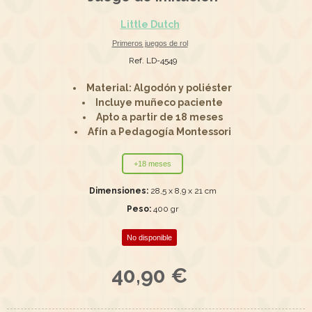
Little Dutch
Primeros juegos de rol
Ref. LD-4549
Material: Algodón y poliéster
Incluye muñeco paciente
Apto a partir de 18 meses
Afín a Pedagogía Montessori
+18 meses
Dimensiones:
28,5 x 8,9 x 21 cm
Peso:
400 gr
No disponible
40,90 €