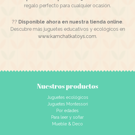
regalo perfecto para cualquier ocasión.
??
Disponible ahora en nuestra tienda online
.
Descubre más juguetes educativos y ecológicos en
www.kamchatkatoys.com
.
Nuestros productos
Juguetes ecológicos
Juguetes Montessori
Por edades
Para leer y soñar
Mueble & Deco