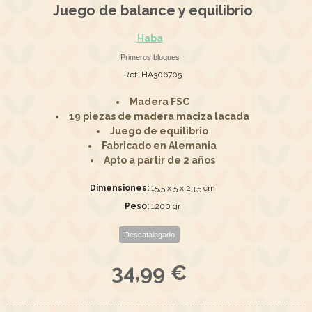
Juego de balance y equilibrio
Haba
Primeros bloques
Ref. HA306705
Madera FSC
19 piezas de madera maciza lacada
Juego de equilibrio
Fabricado en Alemania
Apto a partir de 2 años
Dimensiones:
15,5 x 5 x 23,5 cm
Peso:
1200 gr
Descatalogado
34,99 €