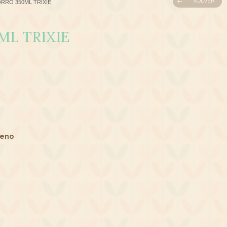
VOLVER
RRO 350ML TRIXIE
ML TRIXIE
leno