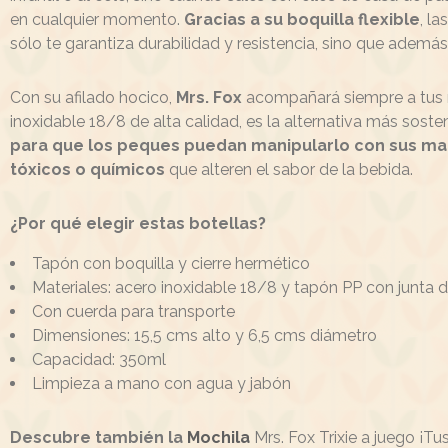
en cualquier momento.
Gracias a su boquilla flexible
, la
sólo te garantiza durabilidad y resistencia, sino que adem
Con su afilado hocico,
Mrs. Fox
acompañará siempre a tus niñ
inoxidable 18/8 de alta calidad, es la alternativa más soste
para que los peques puedan manipularlo con sus ma
tóxicos o químicos
que alteren el sabor de la bebida.
¿Por qué elegir estas botellas?
Tapón con boquilla y cierre hermético
Materiales: acero inoxidable 18/8 y tapón PP con junta d
Con cuerda para transporte
Dimensiones: 15,5 cms alto y 6,5 cms diámetro
Capacidad: 350ml
Limpieza a mano con agua y jabón
Descubre también la
Mochila
Mrs. Fox Trixie a juego ¡Tu