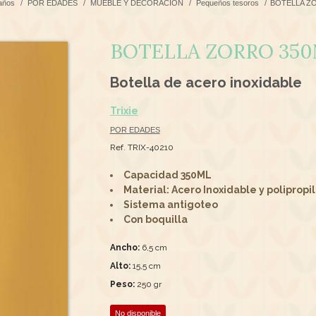
 años
/
POR EDADES
/
MUEBLE Y DECORACIÓN
/
Pequeños tesoros
/
BOTELLA ZO
BOTELLA ZORRO 350
Botella de acero inoxidable
Trixie
POR EDADES
Ref. TRIX-40210
Capacidad 350ML
Material: Acero Inoxidable y polipropi
Sistema antigoteo
Con boquilla
Ancho:
6,5 cm
Alto:
15,5 cm
Peso:
250 gr
No disponible