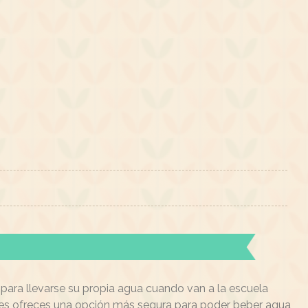
o para llevarse su propia agua cuando van a la escuela
y les ofreces una opción más segura para poder beber agua