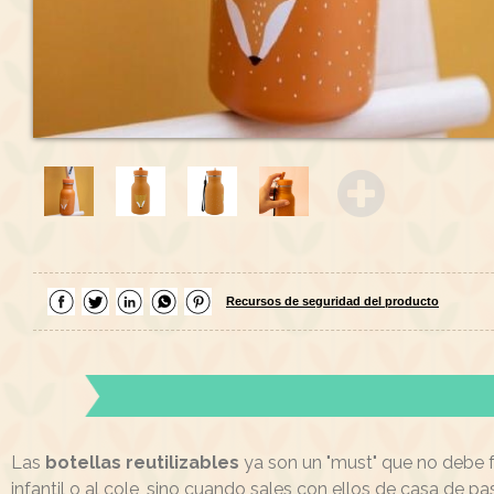
Recursos de seguridad del producto
Las
botellas reutilizables
ya son un "must" que no debe f
infantil o al cole, sino cuando sales con ellos de casa de