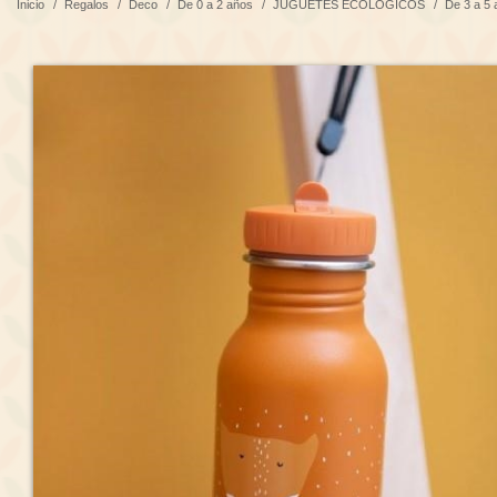
Inicio
/
Regalos
/
Deco
/
De 0 a 2 años
/
JUGUETES ECOLÓGICOS
/
De 3 a 5