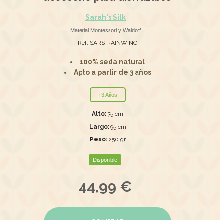
Sarah's Silk
Material Montessori y Waldorf
Ref. SARS-RAINWING
100% seda natural
Apto a partir de 3 años
+3 Años
Alto:
75 cm
Largo:
95 cm
Peso:
250 gr
Disponible
44,99 €