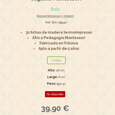
Bajo
Material Montessori y Waldorf
Ref. BAJ-99540
32 fichas de madera termoimpresas
Afín a Pedagogía Montessori
Fabricado en Polonia
Apto a partir de 5 años
+5 Años
Alto:
28 cm
Largo:
6 cm
Peso:
950 gr
No disponible
39,90 €