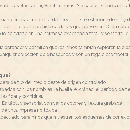
ratops, Velociraptor, Brachiosaurus, Allosaurus, Spinosaurus,
 a mano en madera de tilo del medio oeste estadounidense y de
os períodos de la prehistoria de los que provienen. Cada cubo p
lo convierte en una hermosa experiencia táctil y sensorial, qu
e aprender y permiten que los niños también exploren la clas
alquier colección de dinosaurios y son un regalo atemporal co
eque?
era de tilo del medio oeste de origen controlado.
bados con los nombres, la huella, el cráneo, el período de ti
lasificar y combinar.
 Es táctil y sensorial con varios colores y textura grabada
 de tinta impresa no tóxica
 adecuado para niños que muestran los esquemas de conexión