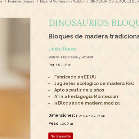
os
/
Primeros bloques
/
Material Montessori y Waldorf
/
DINOSAURIOS BLOQUES DE 
DINOSAURIOS BLOQ
Bloques de madera tradicion
Uncle Goose
Material Montessori y Waldorf
Ref. UG-2801
Fabricado en EEUU
Juguetes ecológico de madera FSC
Apto a partir de 2 años
Afín a Pedagogía Montessori
9 Bloques de madera maciza
Dimensiones:
13,5 x 4,5 x 13,5 cm
Peso:
1200 gr
No disponible