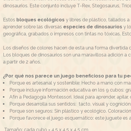
dinosaurios. Este conjunto incluye T-Rex, Stegosaurus, Trice
Estos
bloques ecológicos
y libres de plástico, tallados
aprender sobre las diversas
especies de dinosaurios
y l
geográfica, grabados o impresos con tintas no tóxicas. Esto 
Los diseños de colores hacen de esta una forma divertida d
Los bloques de dinosaurios son una maravillosa adición a cu
a partir de 2 años.
¿Por qué nos parece un juego beneficioso para tu p
Porque es artesanal y sostenible: Hecho a mano con mad
Porque incluye información educativa en los 9 cubos: gra
Afín a Pedagogía Montessori. Ideal para aprender, apilar, c
Porque desarrolla sus sentidos: tacto, visual y cognición.
Porque son seguros: Sin plástico y ecológico. Coloración
Porque favorece el juego esquemático: este juguete es
Tamaño: cada cubo = 4,5 x 4,5 x 4,5 cm