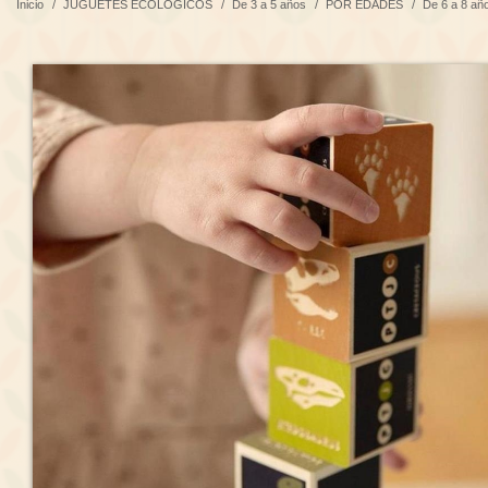
Inicio
/
JUGUETES ECOLÓGICOS
/
De 3 a 5 años
/
POR EDADES
/
De 6 a 8 añ