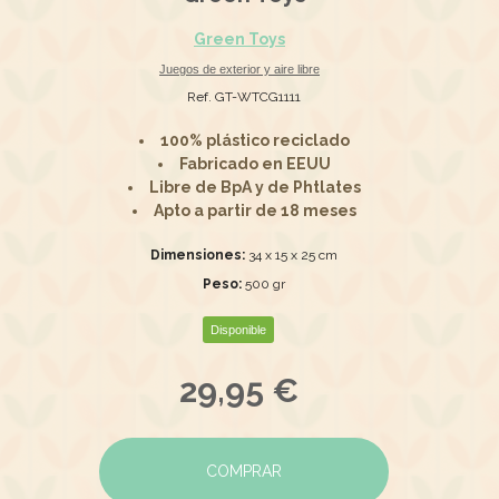
Green Toys
Juegos de exterior y aire libre
Ref. GT-WTCG1111
100% plástico reciclado
Fabricado en EEUU
Libre de BpA y de Phtlates
Apto a partir de 18 meses
Dimensiones:
34 x 15 x 25 cm
Peso:
500 gr
Disponible
29,95 €
COMPRAR