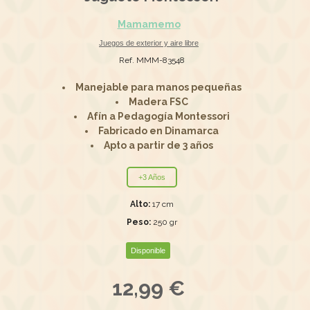
Mamamemo
Juegos de exterior y aire libre
Ref. MMM-83548
Manejable para manos pequeñas
Madera FSC
Afín a Pedagogía Montessori
Fabricado en Dinamarca
Apto a partir de 3 años
+3 Años
Alto:
17 cm
Peso:
250 gr
Disponible
12,99 €