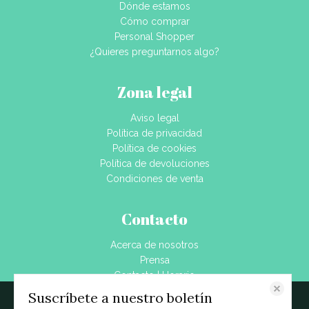
Dónde estamos
Cómo comprar
Personal Shopper
¿Quieres preguntarnos algo?
Zona legal
Aviso legal
Política de privacidad
Política de cookies
Política de devoluciones
Condiciones de venta
Contacto
Acerca de nosotros
Prensa
Contacto | Horario
Dónde estamos
Suscríbete a nuestro boletín
Este sitio web almacena datos como cookies para habilitar la funcionalidad
Blog